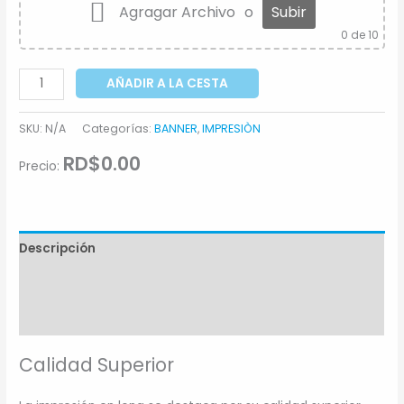
Agragar Archivo
o
Subir
0
de 10
AÑADIR A LA CESTA
SKU:
N/A
Categorías:
BANNER
,
IMPRESIÒN
RD$0.00
Precio:
Descripción
Información adicional
Comentarios (0)
Calidad Superior